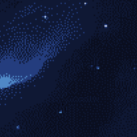
用户社区与弹幕互动
构建赛事评论区与实时弹幕系统，让用户可边看