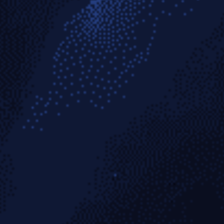
边聊，提升观赛的社交属性。