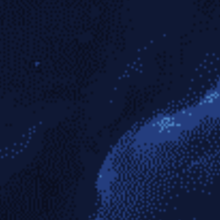
胜负走势等，支持图表化展示，助用户理解比赛进程与策略细
回放，服务深度体育爱好者及内容创作者。