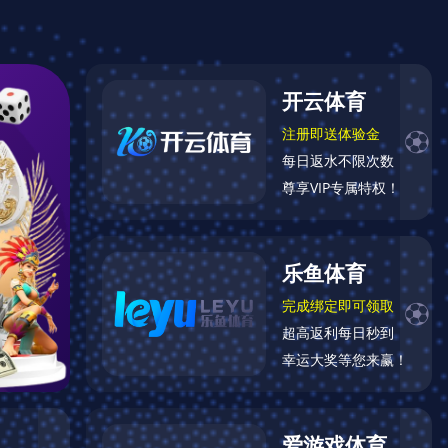
注册入口
球体育赛事与数据服务
内容， 支持
APP下载
与
网页使用
，每
，掌握比赛节奏。