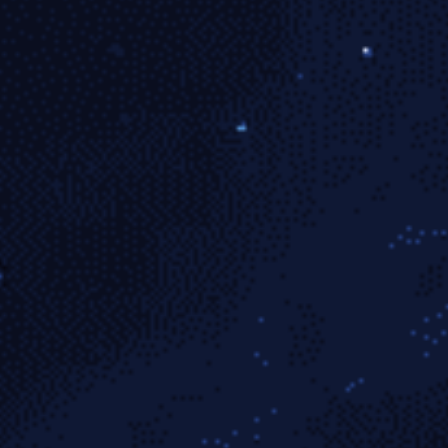
实时数据中心
提供详尽的赛事动态、球员数据、进球时间轴与
节。
战术分析频道
由专业编辑团队策划战术复盘、阵容解构与关键