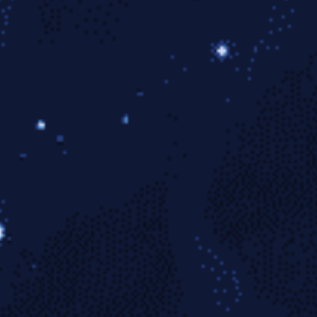
从赛事直播到多端互动，构建澳门电子pg游戏官网生态闭环
言解说选项。用户可通过澳门电子pg游戏官网(中国)股份有限
。