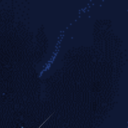
平台技术与服务能力
平台构建了一套高可用的全终端直播服务架构，集成智能
核心技术，确保不同区域用户都能流畅体验体育赛事。 同
天候客服支持与数据同步，致力于打造值得信赖的观赛首