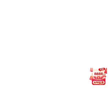
作、年轻球员发展、战术调整还是心理素质方面，他
都有效地调动起所有成员，让他们共同迎接并克服困
难，实现逆转获胜。这不仅仅是一场比赛，更是一场
关于勇气、智慧与团结精神的大考验，也是对未来征
程的一次伟大启示。
总之，“失去”并不可怕，可怕的是因“失去”而放弃斗
志。正如芬奇所言：“我们永远不会轻易言败。”这种
精神将在今后的每一场比赛中继续燃烧，为实现更高
目标而努力奋进。追求卓越不是一朝一夕之功，而是
在一次次逆境挑战中的坚持与奋斗，这正是这支球队
最大的骄傲所在！