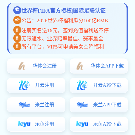
手机App
网页版
芬奇谈球队逆境获胜的骄傲时刻失
去两将仍展现强大实力
2026-05-31 22:35
74 次阅读
首页
/
体育资讯
在竞技体育中，逆境往往是对球队实力和意志的双重