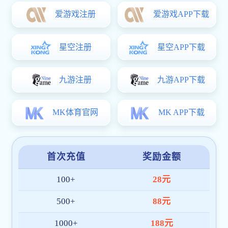
考验。芬奇作为一名优秀的教练，在面对球队失去两
名主力的情况下，依然带领球队展现出强大的竞争
力，取得了令人振奋的胜利。这不仅是战术层面的成
功，更是精神层面的胜利。在本文中，我们将从四个
方面详细探讨芬奇谈及球队逆境获胜时刻的骄傲，包
括团队协作的重要性、年轻球员的成长、战术调整与
应变能力以及心理素质在关键时刻的表现。这些因素
共同构成了球队在困境中逆袭的强大动力，也为未来
的发展奠定了基础。
1、团队协作的重要性
在面对伤病等不利因素时，团队协作显得尤为重要。
芬奇强调，足球是一项团队运动，每位球员都承担着
不可或缺的角色。当两名主力缺阵时，其余队员必须