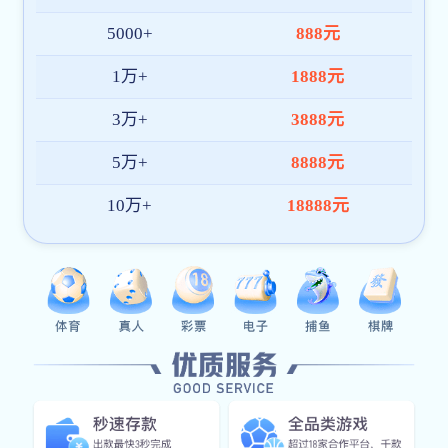
更加紧密地合作，以弥补人员上的不足。通过增强彼
此之间的默契和信任，球队能够形成更为稳固的防线
和灵活的进攻体系。
此外，细致入微的训练和战术演练为团队协作打下了
扎实基础。在日常训练中，芬奇注重培养球员之间的
相互理解与配合，这种长期积累使得即使在关键时刻
也能迅速找到最佳解决方案。因此，即便面对困境，
全队上下依然能够发挥出色，共同迎接挑战。
最终，这种团结一致、不离不弃的精神极大提升了球
队士气，使他们能够在场上展现出顽强拼搏的一面，
为赢得比赛奠定了坚实基础。
2、年轻球员的成长
随着主力球员的不幸受伤，一些年轻球员获得了更多